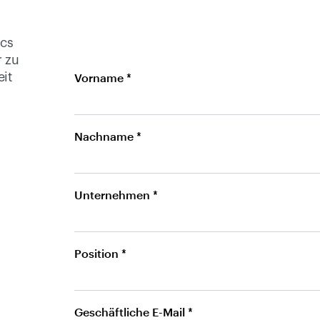
cs 
 zu 
it 