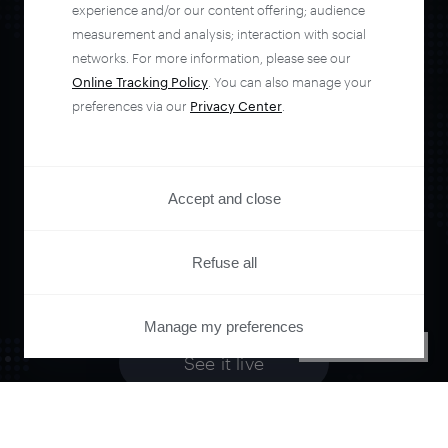
experience and/or our content offering; audience
measurement and analysis; interaction with social
networks. For more information, please see our
Orchestrate and
Online Tracking Policy
. You can also manage your
preferences via our
Privacy Center
.
automate your
Accept and close
entire user journey
Refuse all
with Piano.
Manage my preferences
PRIVACY CENTER
See it live