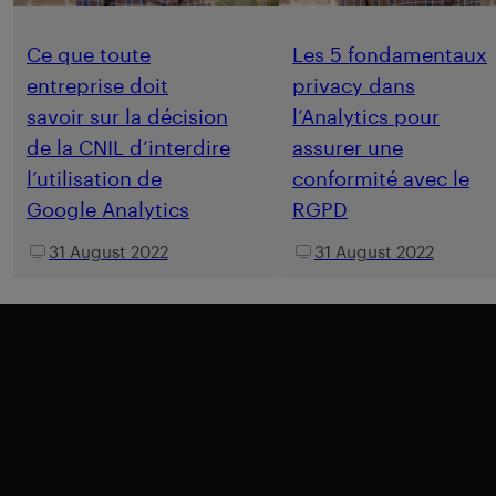
Ce que toute
Les 5 fondamentaux
entreprise doit
privacy dans
savoir sur la décision
l’Analytics pour
de la CNIL d’interdire
assurer une
l’utilisation de
conformité avec le
Google Analytics
RGPD
31 August 2022
31 August 2022