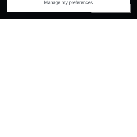
Manage my preferences
PRIVACY CENTER
Orchestrate and
automate your
entire user journey