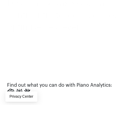
Des analyses axées sur la 
confidentialité, conçues pour 
optimiser les revenus
Conçu pour la vitesse, la scalabilité et la conformité, Piano 
Analytics fournit des insights en temps réel, conformes aux 
réglementations sur la confidentialité, permettant aux 
organisations d’unifier leurs données, d’accélérer la prise de 
décision et de générer des résultats mesurables sur 
l’ensemble des canaux digitaux. 
Planifier un appel
Find out what you can do with Piano Analytics:
PLANIFIER UN APPEL