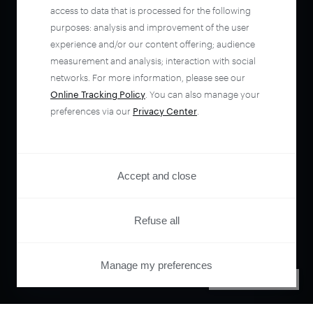
access to data that is processed for the following
purposes: analysis and improvement of the user
experience and/or our content offering; audience
measurement and analysis; interaction with social
networks. For more information, please see our
Online Tracking Policy
. You can also manage your
preferences via our
Privacy Center
.
Accept and close
Refuse all
Manage my preferences
PRIVACY CENTER