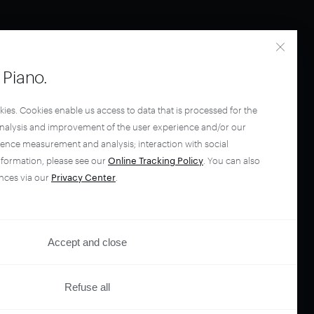
Piano.
kies. Cookies enable us access to data that is processed for the
analysis and improvement of the user experience and/or our
ience measurement and analysis; interaction with social
nformation, please see our
Online Tracking Policy
. You can also
nces via our
Privacy Center
.
Accept and close
Refuse all