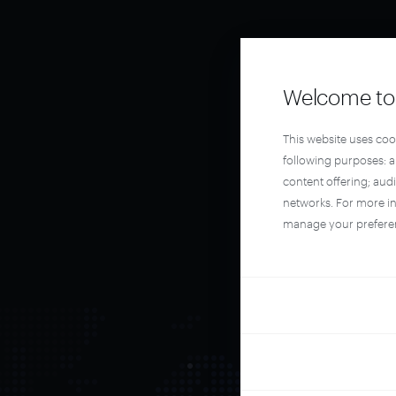
Welcome to 
This website uses coo
following purposes: 
content offering; aud
networks. For more i
manage your prefere