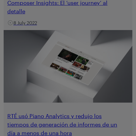
Composer Insights: El ‘user journey’ al
detalle
8 July 2022
RTÉ usó Piano Analytics y redujo los
tiempos de generación de informes de un
día a menos de una hora