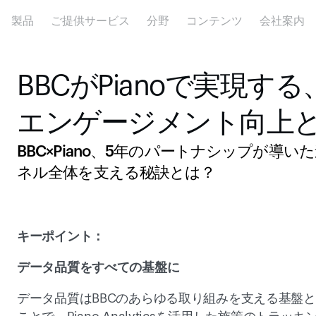
製品
ご提供サービス
分野
コンテンツ
会社案内
BBCがPianoで実現
エンゲージメント向上と
BBC×Piano、5年のパートナシップが導いた進化。
ネル全体を支える秘訣とは？ 
キーポイント：
データ品質をすべての基盤に 
データ品質はBBCのあらゆる取り組みを支える基盤