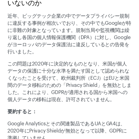
いないのか 
近年、ビッグテック企業の中でデータプライバシー規制
に違反する事例が相次いでおり、その中でもGoogleが特
に非難の対象となっています。規制当局や監視機関は繰
り返し各国の個人情報保護機関（DPA）に対し、Google
がヨーロッパのデータ保護法に違反しているとの告発を
行いました。 
この問題は2020年に決定的なものとなり、米国が個人
データの保護に十分な水準を満たす国として認められな
くなったことを受けて、欧州裁判所（ECJ）はEUと米国
間のデータ移転のための「Privacy Shield」を無効としま
した。これにより、GDPRが適用される国から米国への
個人データの移転は現在、許可されていません。 
要約すると： 
Google Analyticsとその関連製品であるUAとGA4は、
2020年にPrivacy Shieldが無効となって以降、GDPRに
準拠していません。 