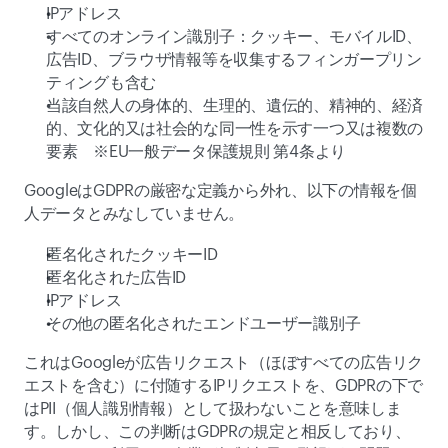
IPアドレス 
すべてのオンライン識別子：クッキー、モバイルID、
広告ID、ブラウザ情報等を収集するフィンガープリン
ティングも含む 
当該自然人の身体的、生理的、遺伝的、精神的、経済
的、文化的又は社会的な同一性を示す一つ又は複数の
要素　※EU一般データ保護規則 第4条より  
GoogleはGDPRの厳密な定義から外れ、以下の情報を個
人データとみなしていません。 
匿名化されたクッキーID 
匿名化された広告ID 
IPアドレス 
その他の匿名化されたエンドユーザー識別子 
これはGoogleが広告リクエスト（ほぼすべての広告リク
エストを含む）に付随するIPリクエストを、GDPRの下で
はPII（個人識別情報）として扱わないことを意味しま
す。しかし、この判断はGDPRの規定と相反しており、