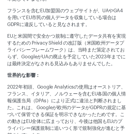
フランスを含むEU加盟国のウェブサイトが、UAやGA4
を用いてEU市民の個人データを収集している場合は
GDPRに違反していると見なされます。 
EUと米国間で安全かつ規制に遵守したデータ共有を実現
するための Privacy Shield の改訂版（米国欧州データプ
ライバシーフレームワーク）は、当時まだ策定されてお
らず、GoogleがUAの廃止を予定していた2023年までに
は最終決定がなされる見込みもありませんでした。 
世界的な影響： 
2022年初頭、Google Analyticsの使用はオーストリア、
フランス、イタリア、ノルウェーを含むEU各国の個人情
報保護当局（DPAs）により正式に違法と判断されまし
た。これは、 Googleが欧州のデータがGDPRの規定に基
づいて保管できる保証を明示できなかったためです。こ
の動きはEU全体に広まっており、今後は他国もEUのプ
ライバシー保護規制に追いつく形で規制強化が進むと予