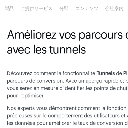
製品
ご提供サービス
分野
コンテンツ
会社案内
Améliorez vos parcours 
avec les tunnels
Découvrez comment la fonctionnalité 
Tunnels
 de 
P
parcours de conversion. Avec un aperçu rapide et p
vous serez en mesure d'identifier les points de chut
pour l'optimiser.
Nos experts vous démontrent comment la fonction T
précieuses sur le comportement des utilisateurs et 
les données pour améliorer le taux de conversion de