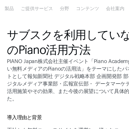
製品
ご提供サービス
分野
コンテンツ
会社案内
サブスクを利用してい
のPiano活用方法
PIANO Japan株式会社主催イベント「Piano Acad
い無料メディアのPianoの活用法」をテーマにした
トとして報知新聞社 デジタル戦略本部 企画開発部 
ジタルメディア事業部・広報宣伝部・ データマーケテ
活用施策やその効果、また今後の展望について具体
た。 
導入理由と背景 