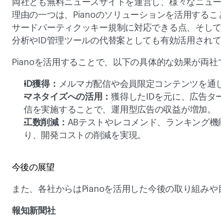
両社とも無料ニュースサイトを運営し、様々なニュース
理由の一つは、Pianoのソリューションを活用する
サードパーティクッキー規制に対応できる点、そしてG
分析やID管理ツールの代替案としても有効活用されて
Pianoを活用することで、以下の具体的な効果が両社
ID獲得：
メルマガ配信や会員限定コンテンツを通じて
マネタイズへの活用：
獲得したIDを元に、広告
信を実施することで、運用型広告の収益が増加。  
工数削減：
ABテストやレコメンド、ランキング
り、開発コストの削減を実現。 
今後の展望
また、各社からはPianoを活用した今後の取り組み
報知新聞社