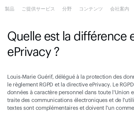
製品
ご提供サービス
分野
コンテンツ
会社案内
Quelle est la différence 
ePrivacy ?
Louis-Marie Guérif, délégué à la protection des donné
le règlement RGPD et la directive ePrivacy. Le RGPD d
données à caractère personnel dans toute l'Union eu
traite des communications électroniques et de l'util
textes sont complémentaires et doivent l'un comme l