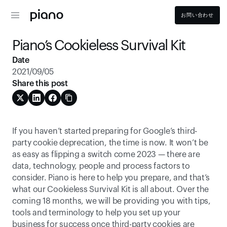
お問い合わせ
Piano’s Cookieless Survival Kit
Date
2021/09/05
Share this post
If you haven’t started preparing for Google’s third-
party cookie deprecation, the time is now. It won’t be 
as easy as flipping a switch come 2023 — there are 
data, technology, people and process factors to 
consider. Piano is here to help you prepare, and that’s 
what our Cookieless Survival Kit is all about. Over the 
coming 18 months, we will be providing you with tips, 
tools and terminology to help you set up your 
business for success once third-party cookies are 