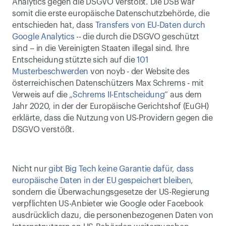
Analytics gegen die DSGVO verstößt. Die DSB war 
somit die erste europäische Datenschutzbehörde, die 
entschieden hat, dass 
Transfers von EU-Daten durch 
Google Analytics
 -- die durch die DSGVO geschützt 
sind -- in die Vereinigten Staaten illegal sind. Ihre 
Entscheidung stützte sich auf die 
101 
Musterbeschwerden
 von noyb - der Website des 
österreichischen Datenschützers Max Schrems - mit 
Verweis auf die 
„Schrems II-Entscheidung“
 aus dem 
Jahr 2020, in der der Europäische Gerichtshof (EuGH) 
erklärte, dass die Nutzung von US-Providern gegen die 
DSGVO verstößt.
Nicht nur 
gibt Big Tech keine Garantie dafür, dass 
europäische Daten in der EU gespeichert bleiben
, 
sondern die Überwachungsgesetze der US-Regierung 
verpflichten US-Anbieter wie Google oder Facebook 
ausdrücklich dazu, die personenbezogenen Daten von 