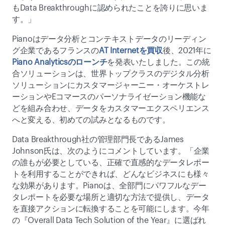
もData Breakthroughに認められたことを誇りに思いま
す。」
Pianoはデータ分析とコンテキストデータのリーディン
グ企業であるフランスの
AT Internetを買収
後、2021年に
Piano Analyticsのローンチ
を発表いたしました。この統
合ソリューションは、世界トップクラスのデジタル分析
ソリューションにカスタマージャーニー・オーケストレ
ーションやEコマースのパーソナライゼーション機能な
どを組み合わせ、データをカスタマーエクスペリエンス
へと変える、初めての試みとなるものです。
Data Breakthrough社の管理部門長であるJames 
Johnson氏は、次のようにコメントしています。「企業
の誰もが必要としている、正確で直感的なデータレポー
トを利用することができれば、どんなビジネスにも様々
な効果があります。Pianoは、全部門にパワフルなデー
タレポートを必要な場所と適切な方法で提供し、データ
を直接アクションに転換することを可能にします。今年
の『Overall Data Tech Solution of the Year』に選ばれ