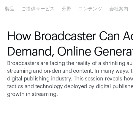
製品
ご提供サービス
分野
コンテンツ
会社案内
How Broadcaster Can Ad
Demand, Online Generat
Broadcasters are facing the reality of a shrinking a
streaming and on-demand content. In many ways, thi
digital publishing industry. This session reveals h
tactics and technology deployed by digital publishers
growth in streaming.