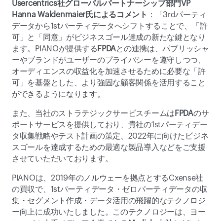
Usercentrics社グローバルパートナーシップ部門VP 
Hanna Waldenmaier氏によるコメント
：「3rdパーティ
データから1stパーティデータへシフトすることで、「許
可」と「同意」がビジネスゴール達成の新たな鍵となり
ます。PIANOが提供する
FPDA
との連携は、パブリッシャ
ーやブランドがユーザーのプライバシーを遵守しつつ、
オーディエンスの収益化を加速させるために必要な「許
可」を基盤とした、より強固な顧客関係を活用すること
ができるようになります。
また、当社のストラテジックサービスチームは
FPDA
のサ
ポートサービスを提供しており、貴社の1stパーティデー
タ収集戦略やテスト計画の策定、2022年に向けたビジネ
スゴールを達成するための最適な製品導入などをご支援
させていただいております。
PIANOは、2019年のノルウェーを拠点とするCxense社
の買収で、1stパーティデータ・ゼロパーティデータの収
集・セグメント作成・データ活用の飛躍的なテクノロジ
ー向上に成功いたしました。このテクノロジーは、ヨー