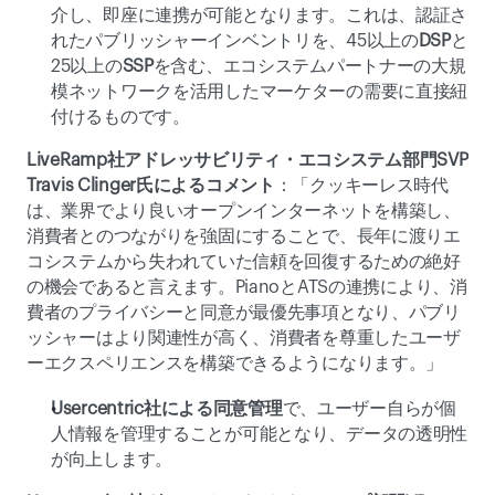
介し、即座に連携が可能となります。これは、認証さ
れたパブリッシャーインベントリを、45以上の
DSP
と
25以上の
SSP
を含む、エコシステムパートナーの大規
模ネットワークを活用したマーケターの需要に直接紐
付けるものです。
LiveRamp社アドレッサビリティ・エコシステム部門SVP 
Travis Clinger氏によるコメント
：「クッキーレス時代
は、業界でより良いオープンインターネットを構築し、
消費者とのつながりを強固にすることで、長年に渡りエ
コシステムから失われていた信頼を回復するための絶好
の機会であると言えます。PianoとATSの連携により、消
費者のプライバシーと同意が最優先事項となり、パブリ
ッシャーはより関連性が高く、消費者を尊重したユーザ
ーエクスペリエンスを構築できるようになります。」
Usercentric社による同意管理
で、ユーザー自らが個
人情報を管理することが可能となり、データの透明性
が向上します。