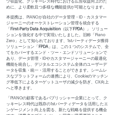
ツ収益化、クッキーレス時代における広告収益向上のた
めに、より柔軟且つ多様な機能提供が可能となります。
本提携は、PIANOが自社のデータ管理・ID・カスタマー
ジャーニーのオーケストレーション管理を統合する 
「
First-Party Data Acquisition
（以下
FPDA
）」 ソリュー
ションを強化する中で実現いたしました。旧称「Piano 
Zero」として知られております、1stパーティデータ獲得
ソリューション「
FPDA
」は、この１つのシステムで、全
てをカバーするエンド・ツー・エンドソリューションで
あり、データ管理・IDやカスタマージャーニーの最適化
機能を統合し、デジタルエコシステム全体のユーザーデ
ータを収集・統一・活用することができます。シームレ
スなプラットフォームの連携により、Cookieのマッチン
グ率低下によるターゲットユーザの減少を防ぎ、CX向上
へと導きます。
「PIANOの顧客であるパブリッシャー企業にとって、ク
ッキーレス時代は既存の1stパーティデータを活用したエ
ンゲージメント向上を図る、新たな戦略を提供する機会