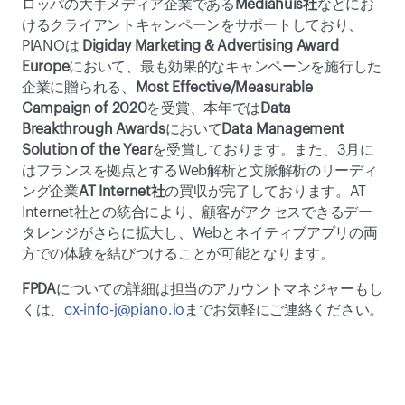
ロッパの大手メディア企業である
Mediahuis社
などにお
けるクライアントキャンペーンをサポートしており、
PIANOは 
Digiday Marketing & Advertising Award 
Europe
において、最も効果的なキャンペーンを施行した
企業に贈られる、
Most Effective/Measurable 
Campaign of 2020
を受賞、本年では
Data 
Breakthrough Awards
において
Data Management 
Solution of the Year
を受賞しております。また、3月に
はフランスを拠点とするWeb解析と文脈解析のリーディ
ング企業
AT Internet社
の買収が完了しております。AT 
Internet社との統合により、顧客がアクセスできるデー
タレンジがさらに拡大し、Webとネイティブアプリの両
方での体験を結びつけることが可能となります。
FPDA
についての詳細は担当のアカウントマネジャーもし
くは、
cx-info-j@piano.io
までお気軽にご連絡ください。