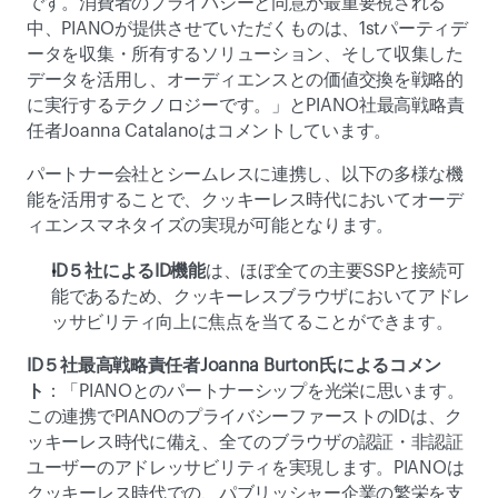
です。消費者のプライバシーと同意が最重要視される
中、PIANOが提供させていただくものは、1stパーティデ
ータを収集・所有するソリューション、そして収集した
データを活用し、オーディエンスとの価値交換を戦略的
に実行するテクノロジーです。」とPIANO社最高戦略責
任者Joanna Catalanoはコメントしています。
パートナー会社とシームレスに連携し、以下の多様な機
能を活用することで、クッキーレス時代においてオーデ
ィエンスマネタイズの実現が可能となります。
ID５社によるID機能
は、ほぼ全ての主要SSPと接続可
能であるため、クッキーレスブラウザにおいてアドレ
ッサビリティ向上に焦点を当てることができます。
ID５社最高戦略責任者Joanna Burton氏によるコメン
ト
：「PIANOとのパートナーシップを光栄に思います。
この連携でPIANOのプライバシーファーストのIDは、ク
ッキーレス時代に備え、全てのブラウザの認証・非認証
ユーザーのアドレッサビリティを実現します。PIANOは
クッキーレス時代での、パブリッシャー企業の繁栄を支