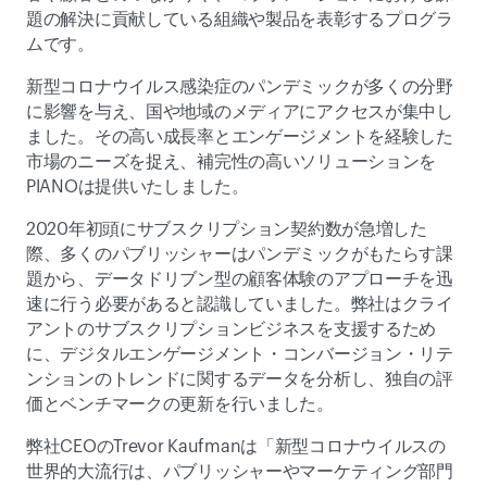
題の解決に貢献している組織や製品を表彰するプログラ
ムです。 
新型コロナウイルス感染症のパンデミックが多くの分野
に影響を与え、国や地域のメディアにアクセスが集中し
ました。その高い成長率とエンゲージメントを経験した
市場のニーズを捉え、補完性の高いソリューションを
PIANOは提供いたしました。
2020年初頭にサブスクリプション契約数が急増した
際、多くのパブリッシャーはパンデミックがもたらす課
題から、データドリブン型の顧客体験のアプローチを迅
速に行う必要があると認識していました。弊社はクライ
アントのサブスクリプションビジネスを支援するため
に、デジタルエンゲージメント・コンバージョン・リテ
ンションのトレンドに関するデータを分析し、独自の評
価とベンチマークの更新を行いました。
弊社CEOのTrevor Kaufmanは「新型コロナウイルスの
世界的大流行は、パブリッシャーやマーケティング部門