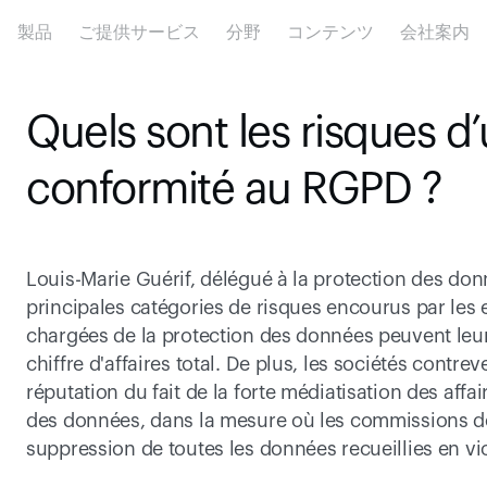
製品
ご提供サービス
分野
コンテンツ
会社案内
Quels sont les risques d
conformité au RGPD ?
Louis-Marie Guérif, délégué à la protection des donn
principales catégories de risques encourus par les 
chargées de la protection des données peuvent leur
chiffre d'affaires total. De plus, les sociétés contre
réputation du fait de la forte médiatisation des affai
des données, dans la mesure où les commissions de l
suppression de toutes les données recueillies en vi