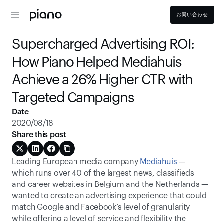
お問い合わせ
Supercharged Advertising ROI: 
How Piano Helped Mediahuis 
Achieve a 26% Higher CTR with 
Targeted Campaigns
Date
2020/08/18
Share this post
Leading European media company 
Mediahuis
 — 
which runs over 40 of the largest news, classifieds 
and career websites in Belgium and the Netherlands — 
wanted to create an advertising experience that could 
match Google and Facebook’s level of granularity 
while offering a level of service and flexibility the 