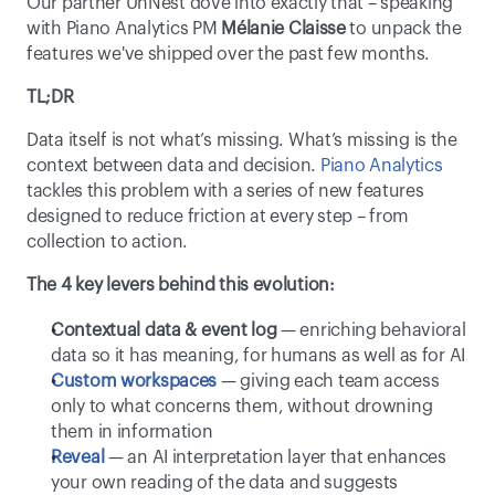
Our partner UnNest dove into exactly that – speaking 
with Piano Analytics PM 
Mélanie Claisse
 to unpack the 
features we've shipped over the past few months.
TL;DR
Data itself is not what’s missing. What’s missing is the 
context between data and decision. 
Piano Analytics
tackles this problem with a series of new features 
designed to reduce friction at every step – from 
collection to action.
The 4 key levers behind this evolution:
Contextual data & event log
 — enriching behavioral 
data so it has meaning, for humans as well as for AI
Custom workspaces
 — giving each team access 
only to what concerns them, without drowning 
them in information
Reveal
 — an AI interpretation layer that enhances 
your own reading of the data and suggests 