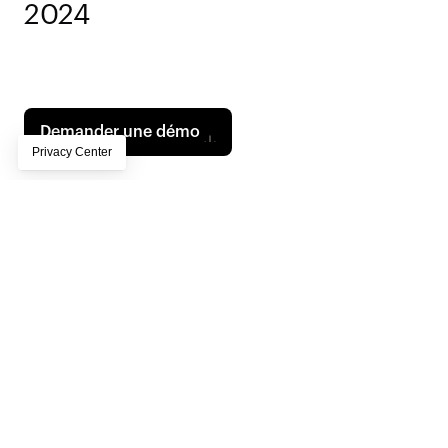
2024
Page subtitle lorem ipsum dolor sit amet, 
consectetur adipiscing elit, sed do eiusmod tempor 
incididunt ut labore et dolore magna aliqua
Demander une démo
Contents
Croissance et optimisation des revenus
Unification des données
Diffusion totale dans le paysage éditorial de 2024
Changements stratégiques dans les dépenses publicitaires : 
privilégier la qualité à la quantité
2024 sera l'année où vie privée et intelligence artificielle 
s'affronteront
L'essor de la vidéo sur les réseaux sociaux