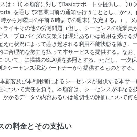
は： (i) 本顧客に対してBasicサポートを提供し、 (ii)
ortal
 を通じて2営業日前の通知を行うこととし、かつ
２時から月曜日の午前６時までの週末に設定する。）、又は
トライキその他の労働問題（但し、シーセンスの従業員
ビス・プロバイダの失策又は遅延あるいは適用を受ける
超えた状況によって惹き起される利用不能状態を除き、一
的に合理的な努力を払って本サービスを提供する。なお
について」に掲載のSLA項を参照とする。ただし、一次
、別途シーセンス認定パートナーから提供するものとする
a) 本顧客及び本利用者によるシーセンスが提供する本サービ
性について責任を負う。本顧客は、シーセンスが単なる
、かかるデータの内容あるいは適切性の評価について何
ビスの料金とその支払い