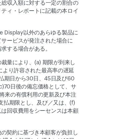
生じた総収入額に対する一定の割合の
リティ・レポートに記載の本ロイ
 Display以外のあらゆる製品に
てサービスが発注された場合に
請求する場合がある。
量により、(a) 期限が到来し
により許容された最高率の遅延
期日から30日、45日及び60
)70日後の備忘価格として、サ
)将来の有償利用の更新及び本注
払期限とし、及び／又は、(f)
又は回収費用をシーセンスは本顧
他の契約に基づき本顧客が負担し