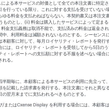
スによる本サービスの対価として全ての本注文書に特定さ
引を行っている限り、これに対する支払を受けていない
らゆる料金を支払わねばならない。本契約書又は本注文
払うものとし、(ii) 料金は購入したサービスによって定
i) 料金支払義務は取消不能で、支払済みの料金は返金されな
間中、利用料金は減額されないものとする。シーセンス
は本顧客に対して、毎月ロイヤリティ・レポートを発行
合には、ロイヤリティ・レポートを受領してから5日のう
ティ・レポートへの支払額に対する不服を述べない場合
される。
四半期毎に、本顧客による本サービスの利用に先立って
額を記載した請求書を発行する。本注文書にそれと異な
日の翌月末までに支払われるべきものとする。
ing及び/またはCxense Display を利用する場合には