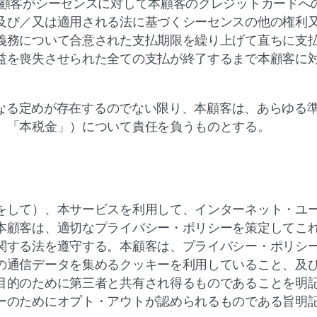
本顧客がシーセンスに対して本顧客のクレジットカードへの
及び／又は適用される法に基づくシーセンスの他の権利
義務について合意された支払期限を繰り上げて直ちに支
益を喪失させられた全ての支払が終了するまで本顧客に
なる定めが存在するのでない限り、本顧客は、あらゆる
、「本税金」）について責任を負うものとする。
をして）、本サービスを利用して、インターネット・ユ
本顧客は、適切なプライバシー・ポリシーを策定してこ
関する法を遵守する。本顧客は、プライバシー・ポリシ
の通信データを集めるクッキーを利用していること、及
目的のために第三者と共有され得るものであることを明
ーのためにオプト・アウトが認められるものである旨明