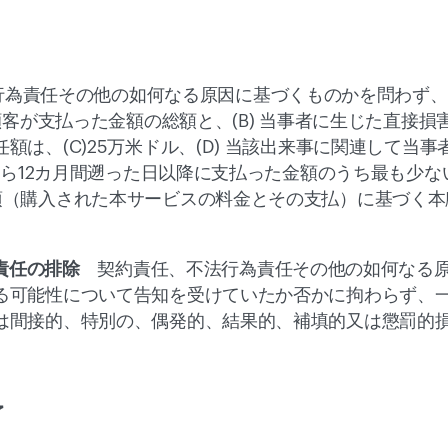
行為責任その他の如何なる原因に基づくものかを問わず、
本顧客が支払った金額の総額と、(B) 当事者に生じた直接
額は、(C)25万米ドル、(D) 当該出来事に関連して当
生から12カ月間遡った日以降に支払った金額のうち最も少
項（購入された本サービスの料金とその支払）に基づく本
償責任の排除　
契約責任、不法行為責任その他の如何なる
る可能性について告知を受けていたか否かに拘わらず、
は間接的、特別の、偶発的、結果的、補填的又は懲罰的
了