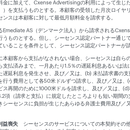
に加えて、Cxense Advertisingの利用によって
」）を支払うものとする。本顧客の受領した月次ロイヤ
センスは本顧客に対して最低月額料金を請求する。
ediate AS（デンマーク法人）から請求されるCxense
行うものとする。但し、シーセンス認定パートナー通じ
ていることを条件として、シーセンス認定パートナーが
に本顧客から支払がなされない場合、シーセンスは自らの裁
ら支払済みまで、一月あたり1.5％の遅延利息あるいは法
遅延利息を発生させ、及び／又は、(b) 未払請求書の支払
行う費用として各50米ドルずつ請求し、及び／又は、(c
ス再開のために1000米ドルを請求し、及び／又は、(d
.2項（請求と支払）に規定したところよりも短い期間の支
きシーセンスに負担が生じたあらゆる弁護士費用及び／
の利益喪失　
シーセンスのサービスについての本契約その