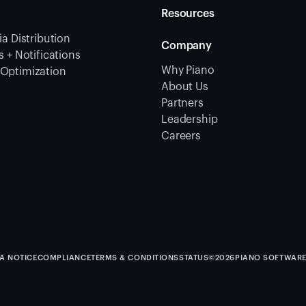
Resources
a Distribution
Company
 + Notifications
Why Piano
Optimization
About Us
Partners
Leadership
Careers
A NOTICE
COMPLIANCE
TERMS & CONDITIONS
STATUS
©
2026
PIANO SOFTWARE