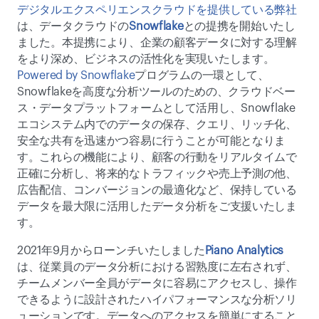
デジタルエクスペリエンスクラウドを提供している弊社
は、データクラウドの
Snowflake
との提携を開始いたし
ました。本提携により、企業の顧客データに対する理解
をより深め、ビジネスの活性化を実現いたします。
Powered by Snowflake
プログラムの一環として、
Snowflakeを高度な分析ツールのための、クラウドベー
ス・データプラットフォームとして活用し、Snowflake
エコシステム内でのデータの保存、クエリ、リッチ化、
安全な共有を迅速かつ容易に行うことが可能となりま
す。これらの機能により、顧客の行動をリアルタイムで
正確に分析し、将来的なトラフィックや売上予測の他、
広告配信、コンバージョンの最適化など、保持している
データを最大限に活用したデータ分析をご支援いたしま
す。
2021年9月からローンチいたしました
Piano Analytics
は、従業員のデータ分析における習熟度に左右されず、
チームメンバー全員がデータに容易にアクセスし、操作
できるように設計されたハイパフォーマンスな分析ソリ
ューションです。データへのアクセスを簡単にすること