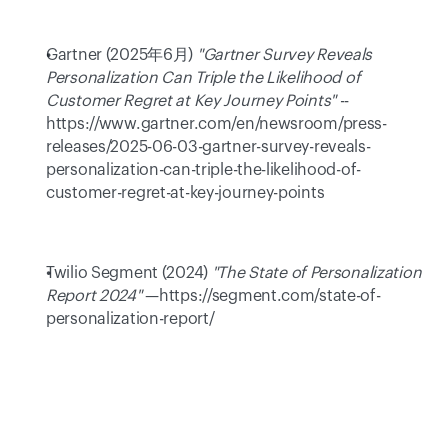
Gartner (2025年6月) 
"Gartner Survey Reveals 
Personalization Can Triple the Likelihood of 
Customer Regret at Key Journey Points"
 --
https://www.gartner.com/en/newsroom/press-
releases/2025-06-03-gartner-survey-reveals-
personalization-can-triple-the-likelihood-of-
customer-regret-at-key-journey-points 
Twilio Segment (2024) 
"The State of Personalization 
Report 2024"
 —https://segment.com/state-of-
personalization-report/ 