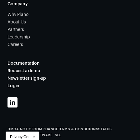
Company
Why Piano
About Us
Partners
Leadership
Careers
Documentation
Request a demo
Newsletter sign-up
Login
DMCA NOTICE
COMPLIANCE
TERMS & CONDITIONS
STATUS
©
2026
PIANO SOFTWARE INC.