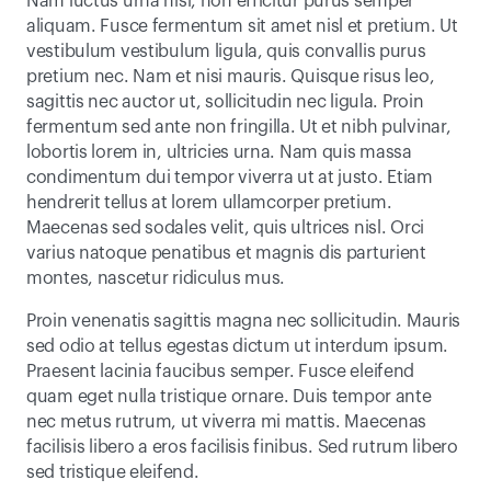
Nam luctus urna nisl, non efficitur purus semper 
aliquam. Fusce fermentum sit amet nisl et pretium. Ut 
vestibulum vestibulum ligula, quis convallis purus 
pretium nec. Nam et nisi mauris. Quisque risus leo, 
sagittis nec auctor ut, sollicitudin nec ligula. Proin 
fermentum sed ante non fringilla. Ut et nibh pulvinar, 
lobortis lorem in, ultricies urna. Nam quis massa 
condimentum dui tempor viverra ut at justo. Etiam 
hendrerit tellus at lorem ullamcorper pretium. 
Maecenas sed sodales velit, quis ultrices nisl. Orci 
varius natoque penatibus et magnis dis parturient 
montes, nascetur ridiculus mus.
Proin venenatis sagittis magna nec sollicitudin. Mauris 
sed odio at tellus egestas dictum ut interdum ipsum. 
Praesent lacinia faucibus semper. Fusce eleifend 
quam eget nulla tristique ornare. Duis tempor ante 
nec metus rutrum, ut viverra mi mattis. Maecenas 
facilisis libero a eros facilisis finibus. Sed rutrum libero 
sed tristique eleifend.